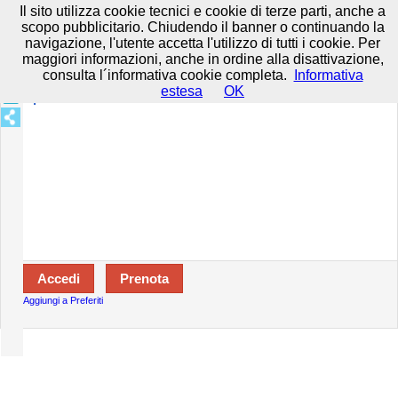
Prenota in tutta sicurezza con HTTPS All rights reserved.
Privacy e
Il sito utilizza cookie tecnici e cookie di terze parti, anche a
Cookie
-
Disclaimer
-
Termini d'uso
scopo pubblicitario. Chiudendo il banner o continuando la
navigazione, l'utente accetta l'utilizzo di tutti i cookie. Per
maggiori informazioni, anche in ordine alla disattivazione,
consulta l´informativa cookie completa.
Informativa
Specializzazioni:
estesa
OK
Aperto:
Aggiungi a Preferiti