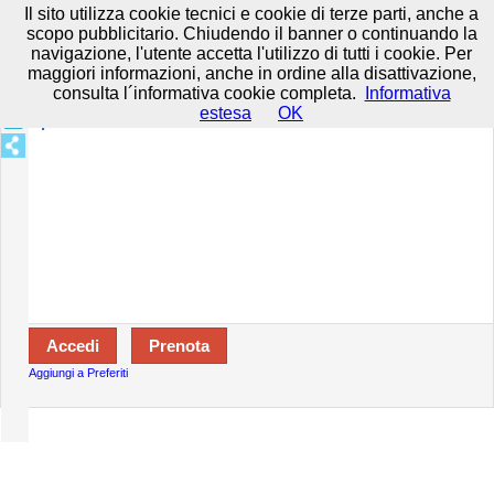
Prenota in tutta sicurezza con HTTPS All rights reserved.
Privacy e
Il sito utilizza cookie tecnici e cookie di terze parti, anche a
Cookie
-
Disclaimer
-
Termini d'uso
scopo pubblicitario. Chiudendo il banner o continuando la
navigazione, l'utente accetta l'utilizzo di tutti i cookie. Per
maggiori informazioni, anche in ordine alla disattivazione,
consulta l´informativa cookie completa.
Informativa
Specializzazioni:
estesa
OK
Aperto:
Aggiungi a Preferiti