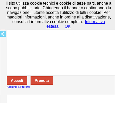
Prenota in tutta sicurezza con HTTPS All rights reserved.
Privacy e
Il sito utilizza cookie tecnici e cookie di terze parti, anche a
Cookie
-
Disclaimer
-
Termini d'uso
scopo pubblicitario. Chiudendo il banner o continuando la
navigazione, l'utente accetta l'utilizzo di tutti i cookie. Per
maggiori informazioni, anche in ordine alla disattivazione,
consulta l´informativa cookie completa.
Informativa
Specializzazioni:
estesa
OK
Aperto:
Aggiungi a Preferiti