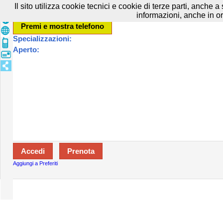
Prenota in tutta sicurezza con HTTPS All rights reserved.
Privacy e Cooki
Il sito utilizza cookie tecnici e cookie di terze parti, anche 
informazioni, anche in or
Specializzazioni:
Aperto:
Aggiungi a Preferiti