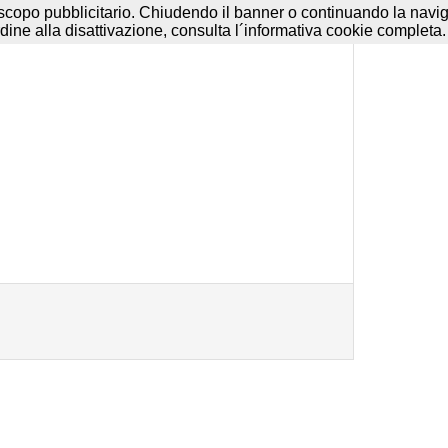
e
-
Disclaimer
-
Termini d'uso
a scopo pubblicitario. Chiudendo il banner o continuando la navigaz
dine alla disattivazione, consulta l´informativa cookie completa.