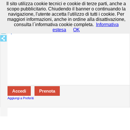
Prenota in tutta sicurezza con HTTPS All rights reserved.
Privacy e
Il sito utilizza cookie tecnici e cookie di terze parti, anche a
Cookie
-
Disclaimer
-
Termini d'uso
scopo pubblicitario. Chiudendo il banner o continuando la
navigazione, l'utente accetta l'utilizzo di tutti i cookie. Per
maggiori informazioni, anche in ordine alla disattivazione,
consulta l´informativa cookie completa.
Informativa
Specializzazioni:
estesa
OK
Aperto:
Aggiungi a Preferiti