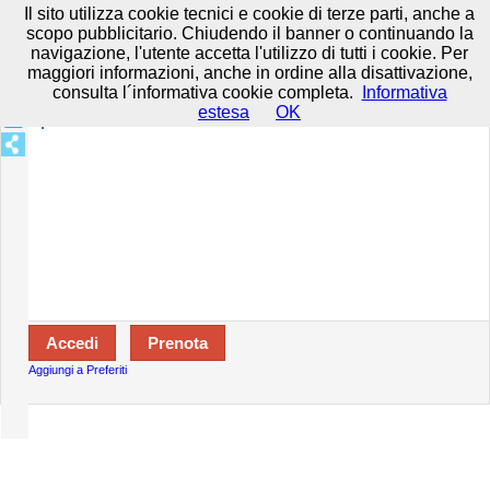
Prenota in tutta sicurezza con HTTPS All rights reserved.
Privacy e
Il sito utilizza cookie tecnici e cookie di terze parti, anche a
Cookie
-
Disclaimer
-
Termini d'uso
scopo pubblicitario. Chiudendo il banner o continuando la
navigazione, l'utente accetta l'utilizzo di tutti i cookie. Per
maggiori informazioni, anche in ordine alla disattivazione,
consulta l´informativa cookie completa.
Informativa
Specializzazioni:
estesa
OK
Aperto:
Aggiungi a Preferiti