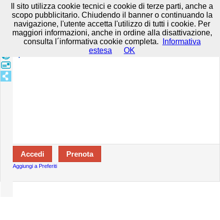
Prenota in tutta sicurezza con HTTPS All rights reserved.
Privacy e
Il sito utilizza cookie tecnici e cookie di terze parti, anche a
Cookie
-
Disclaimer
-
Termini d'uso
scopo pubblicitario. Chiudendo il banner o continuando la
navigazione, l'utente accetta l'utilizzo di tutti i cookie. Per
maggiori informazioni, anche in ordine alla disattivazione,
consulta l´informativa cookie completa.
Informativa
Specializzazioni:
estesa
OK
Aperto:
Aggiungi a Preferiti