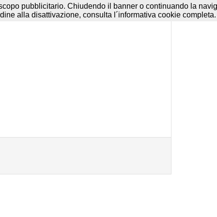
e
-
Disclaimer
-
Termini d'uso
a scopo pubblicitario. Chiudendo il banner o continuando la navigaz
dine alla disattivazione, consulta l´informativa cookie completa.