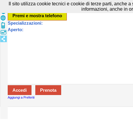
Prenota in tutta sicurezza con HTTPS All rights reserved.
Privacy e Cooki
Il sito utilizza cookie tecnici e cookie di terze parti, anche 
informazioni, anche in or
Specializzazioni:
Aperto:
Aggiungi a Preferiti