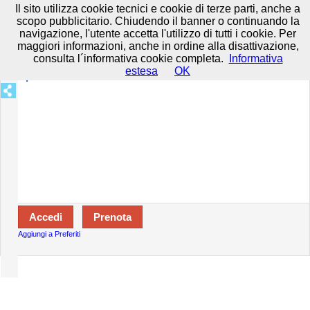
Prenota in tutta sicurezza con HTTPS All rights reserved.
Privacy e
Il sito utilizza cookie tecnici e cookie di terze parti, anche a
Cookie
-
Disclaimer
-
Termini d'uso
scopo pubblicitario. Chiudendo il banner o continuando la
navigazione, l'utente accetta l'utilizzo di tutti i cookie. Per
maggiori informazioni, anche in ordine alla disattivazione,
consulta l´informativa cookie completa.
Informativa
Specializzazioni:
estesa
OK
Aperto:
Aggiungi a Preferiti