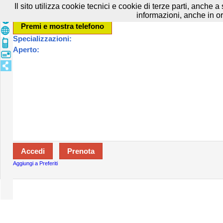
Prenota in tutta sicurezza con HTTPS All rights reserved.
Privacy e Cooki
Il sito utilizza cookie tecnici e cookie di terze parti, anche 
informazioni, anche in or
Specializzazioni:
Aperto:
Aggiungi a Preferiti