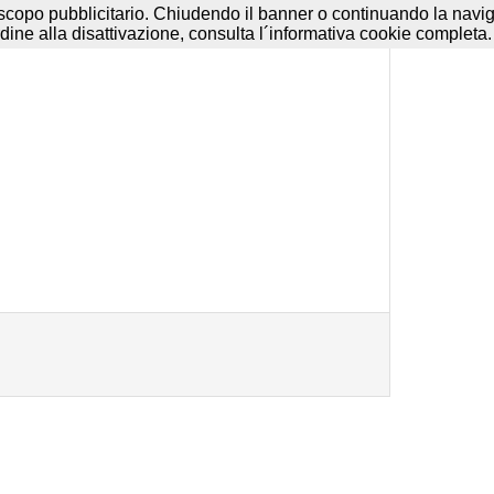
e
-
Disclaimer
-
Termini d'uso
a scopo pubblicitario. Chiudendo il banner o continuando la navigaz
dine alla disattivazione, consulta l´informativa cookie completa.