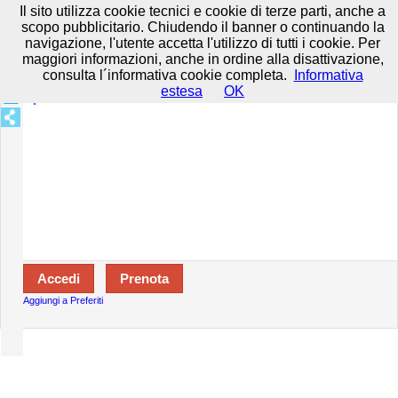
Prenota in tutta sicurezza con HTTPS All rights reserved.
Privacy e
Il sito utilizza cookie tecnici e cookie di terze parti, anche a
Cookie
-
Disclaimer
-
Termini d'uso
scopo pubblicitario. Chiudendo il banner o continuando la
navigazione, l'utente accetta l'utilizzo di tutti i cookie. Per
maggiori informazioni, anche in ordine alla disattivazione,
consulta l´informativa cookie completa.
Informativa
Specializzazioni:
estesa
OK
Aperto:
Aggiungi a Preferiti