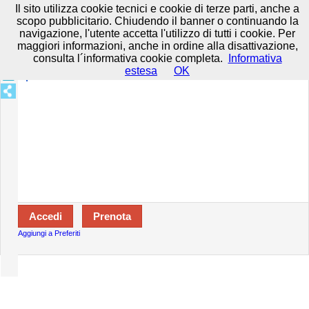
Prenota in tutta sicurezza con HTTPS All rights reserved.
Privacy e
Il sito utilizza cookie tecnici e cookie di terze parti, anche a
Cookie
-
Disclaimer
-
Termini d'uso
scopo pubblicitario. Chiudendo il banner o continuando la
navigazione, l'utente accetta l'utilizzo di tutti i cookie. Per
maggiori informazioni, anche in ordine alla disattivazione,
consulta l´informativa cookie completa.
Informativa
Specializzazioni:
estesa
OK
Aperto:
Aggiungi a Preferiti