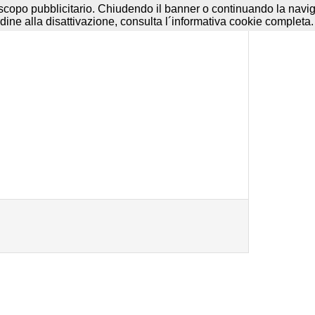
e
-
Disclaimer
-
Termini d'uso
a scopo pubblicitario. Chiudendo il banner o continuando la navigaz
dine alla disattivazione, consulta l´informativa cookie completa.