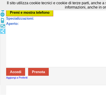
Prenota in tutta sicurezza con HTTPS All rights reserved.
Privacy e Cooki
Il sito utilizza cookie tecnici e cookie di terze parti, anche 
informazioni, anche in or
Specializzazioni:
Aperto:
Aggiungi a Preferiti