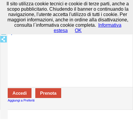
Prenota in tutta sicurezza con HTTPS All rights reserved.
Privacy e
Il sito utilizza cookie tecnici e cookie di terze parti, anche a
Cookie
-
Disclaimer
-
Termini d'uso
scopo pubblicitario. Chiudendo il banner o continuando la
navigazione, l'utente accetta l'utilizzo di tutti i cookie. Per
maggiori informazioni, anche in ordine alla disattivazione,
consulta l´informativa cookie completa.
Informativa
Specializzazioni:
estesa
OK
Aperto:
Aggiungi a Preferiti