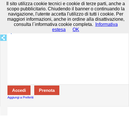
Prenota in tutta sicurezza con HTTPS All rights reserved.
Privacy e
Il sito utilizza cookie tecnici e cookie di terze parti, anche a
Cookie
-
Disclaimer
-
Termini d'uso
scopo pubblicitario. Chiudendo il banner o continuando la
navigazione, l'utente accetta l'utilizzo di tutti i cookie. Per
maggiori informazioni, anche in ordine alla disattivazione,
consulta l´informativa cookie completa.
Informativa
Specializzazioni:
estesa
OK
Aperto:
Aggiungi a Preferiti