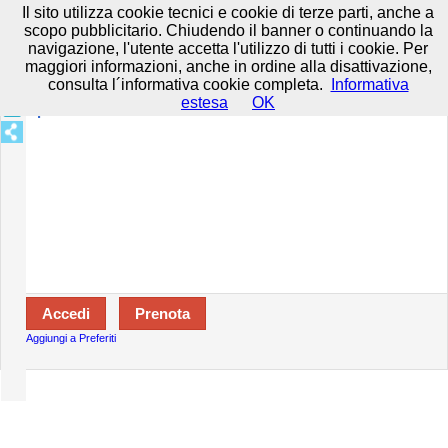
Prenota in tutta sicurezza con HTTPS All rights reserved.
Privacy e
Il sito utilizza cookie tecnici e cookie di terze parti, anche a
Cookie
-
Disclaimer
-
Termini d'uso
scopo pubblicitario. Chiudendo il banner o continuando la
navigazione, l'utente accetta l'utilizzo di tutti i cookie. Per
maggiori informazioni, anche in ordine alla disattivazione,
consulta l´informativa cookie completa.
Informativa
Specializzazioni:
estesa
OK
Aperto:
Aggiungi a Preferiti