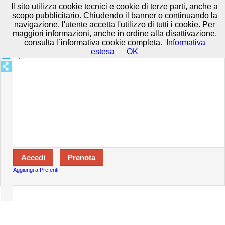
Prenota in tutta sicurezza con HTTPS All rights reserved.
Privacy e
Il sito utilizza cookie tecnici e cookie di terze parti, anche a
Cookie
-
Disclaimer
-
Termini d'uso
scopo pubblicitario. Chiudendo il banner o continuando la
navigazione, l'utente accetta l'utilizzo di tutti i cookie. Per
maggiori informazioni, anche in ordine alla disattivazione,
consulta l´informativa cookie completa.
Informativa
Specializzazioni:
estesa
OK
Aperto:
Aggiungi a Preferiti