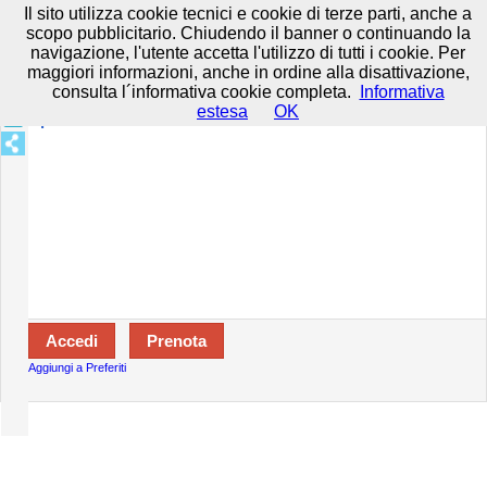
Prenota in tutta sicurezza con HTTPS All rights reserved.
Privacy e
Il sito utilizza cookie tecnici e cookie di terze parti, anche a
Cookie
-
Disclaimer
-
Termini d'uso
scopo pubblicitario. Chiudendo il banner o continuando la
navigazione, l'utente accetta l'utilizzo di tutti i cookie. Per
maggiori informazioni, anche in ordine alla disattivazione,
consulta l´informativa cookie completa.
Informativa
Specializzazioni:
estesa
OK
Aperto:
Aggiungi a Preferiti