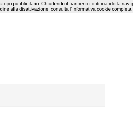
e
-
Disclaimer
-
Termini d'uso
a scopo pubblicitario. Chiudendo il banner o continuando la navigaz
dine alla disattivazione, consulta l´informativa cookie completa.