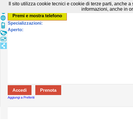
Prenota in tutta sicurezza con HTTPS All rights reserved.
Privacy e Cooki
Il sito utilizza cookie tecnici e cookie di terze parti, anche 
informazioni, anche in or
Specializzazioni:
Aperto:
Aggiungi a Preferiti